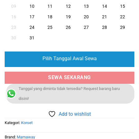
09
10
11
12
13
14
15
16
17
18
19
20
21
22
23
24
25
26
27
28
29
30
31
Pilih Tanggal Awal Sewa
SEWA SEKARANG
Tanggal yang diminta tidak tersedia? Request barang baru
disini!
Add to wishlist
Kategori:
Korset
Brand:
Mamaway