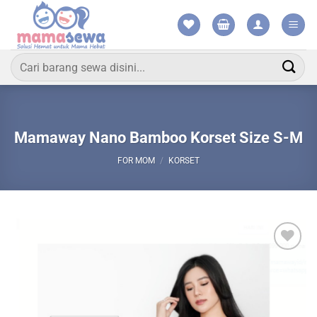
Skip
to
content
Pencarian
untuk:
Mamaway Nano Bamboo Korset Size S-M
FOR MOM
/
KORSET
Add to
wishlist