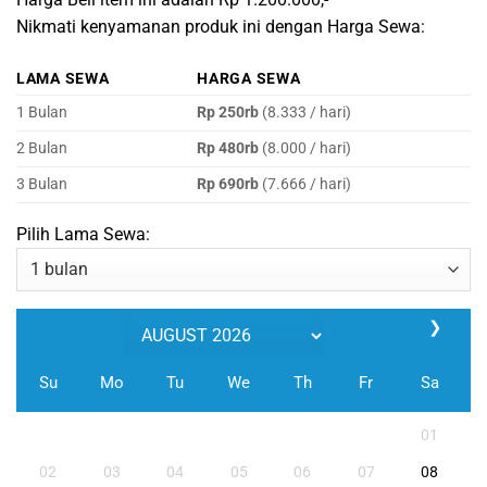
Nikmati kenyamanan produk ini dengan Harga Sewa:
LAMA SEWA
HARGA SEWA
1 Bulan
Rp 250rb
(8.333 / hari)
2 Bulan
Rp 480rb
(8.000 / hari)
3 Bulan
Rp 690rb
(7.666 / hari)
Pilih Lama Sewa:
❯
Su
Mo
Tu
We
Th
Fr
Sa
01
02
03
04
05
06
07
08